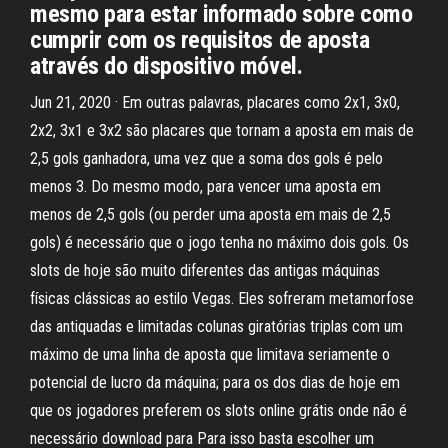
mesmo para estar informado sobre como
cumprir com os requisitos de aposta
através do dispositivo móvel.
Jun 21, 2020 · Em outras palavras, placares como 2x1, 3x0,
2x2, 3x1 e 3x2 são placares que tornam a aposta em mais de
2,5 gols ganhadora, uma vez que a soma dos gols é pelo
menos 3. Do mesmo modo, para vencer uma aposta em
menos de 2,5 gols (ou perder uma aposta em mais de 2,5
gols) é necessário que o jogo tenha no máximo dois gols. Os
slots de hoje são muito diferentes das antigas máquinas
físicas clássicas ao estilo Vegas. Eles sofreram metamorfose
das antiquadas e limitadas colunas giratórias triplas com um
máximo de uma linha de aposta que limitava seriamente o
potencial de lucro da máquina; para os dos dias de hoje em
que os jogadores preferem os slots online grátis onde não é
necessário download para Para isso basta escolher um