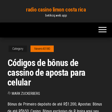
Skip
radio casino limon costa rica
to
betikcq.web.app
the
content
Category
Nevers40180
Códigos de bônus de
cassino de aposta para
celular
By
MARK ZUCKERBERG
Bônus de Primeiro depósito de até R$1.200; Apostas: Bônus
de até R$650; Casino: Bônus exclusivo de R Insira aqui seu