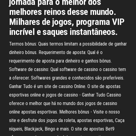
jornada para o melhor dos
melhores reinos desse mundo.
Milhares de jogos, programa VIP
incrível e saques instantâneos.
Termos bônus: Quais termos limitam a possibilidade de ganhar
dinheiro bônus. Requerimento de aposta: Qual é o
requerimento de aposta para dinheiro e ganhos bônus.
Software de cassino: Qual software de cassino o cassino tem
a oferecer. Softwares grandes e conhecidos são preferíveis.
Ganhar Tudo é um site de cassino Online. O site de apostas
esportivas online e jogos de cassino - Ganhar Tudo Cassino
oferece o melhor que há no mundo dos jogos de cassino
online apostas esportivas. Melhores bônus - Visite o nosso
site e desfrute dos jogos da roleta, apostas esportivas, Caça
níqueis, Blackjack, Bingo e mais. O site de apostas Bet9