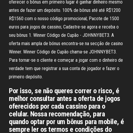
oferecer o bônus em primeiro lugar é ganhar dinheiro mesmo
antes de fazer um depósito. 100% de bônus até até R$1200
R$1560 com o nosso código promocional; Pacote de 1500
euros para jogos de cassino; Cadastre-se agora e receba o
seu bônus 1. Winner Código de Cupão - JOHNNYBET3. A
oferta mais ampla de bónus encontra-se na secção de casino
Winner. Winner Código de Cupão chama-se JOHNNYBET3.
Para tornar-se o cliente e começar a jogar com o dinheiro de
verdade tem que registrar a sua conta de jogador e fazer o
primeiro depósito.
Por isso, se não queres correr o risco, é
melhor consultar antes a oferta de jogos
oferecidos por cada cassino para o
celular. Nossa recomendação, para
quando optar por um bônus para mobile, é
sempre ler os termos e condições do