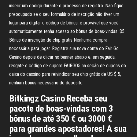
inserir um código durante o processo de registro. Não fique
preocupado se o seu formulário de inscrição não tiver um
lugar para digitar o código de bônus, é provável que você
automaticamente tenha acesso ao bônus de boas-vindas. $5
Bônus de inscrição de chip grátis Nenhuma compra
necessária para jogar. Registre sua nova conta do Fair Go
Casino depois de clicar no banner abaixo e, em seguida,
resgate o código de cupom FAIRGO5 na seção de cupons do
caixa do cassino para reivindicar seu chip grátis de US $ 5,
nenhum bônus necessário de depósito.
Bitkingz Casino Receba seu
pacote de boas-vindas com 3
bônus de até 350 € ou 3000 €
para grandes apostadores! A sua