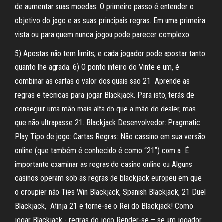
de aumentar suas moedas. O primeiro passo é entender o
objetivo do jogo e as suas principais regras. Em uma primeira
vista ou para quem nunca jogou pode parecer complexo.
5) Apostas não tem limits, e cada jogador pode apostar tanto
quanto lhe agrada. 6) O ponto inteiro do Vinte e um, é
combinar as cartas o valor dos quais sao 21 Aprende as
regras e tecnicas para jogar Blackjack. Para isto, terás de
conseguir uma mão mais alta do que a mão do dealer, mas
que não ultrapasse 21. Blackjack Desenvolvedor: Pragmatic
Play Tipo de jogo: Cartas Regras: Não cassino em sua versão
online (que também é conhecido é como “21”) com a É
importante examinar as regras do casino online ou Alguns
casinos operam sob as regras de blackjack europeu em que
o croupier não Ties Win Blackjack, Spanish Blackjack, 21 Duel
Blackjack, Atinja 21 e torne-se o Rei do Blackjack! Como
jogar Blackjack - regras do jogo Render-se – se um jogador