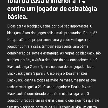
total da casa é inferior a 1%
contra um jogador de estratégia
básica.
Dicas para o blackjack, saiba por quê são importantes. O
blackjack é um dos jogos online mais procurados. Por quê?
Porque além de proporcionar uma grande vantagem ao
jogador contra a casa, também representa uma ótima
combinação de sorte e estratégia. As regras do blackjack são
simples, porém, a vitória depende do seu conhecimento e O
BlakJack paga 2 para 1, mas no caso de um jogador fazer
BlackJack ganha 3 para 2. Caso seja o Dealer a fazer
BlackJack, ganha a todas as mãos na mesa, mesmo as que
tenham valor igual a 21. Quando jogador e Dealer fazem
BlackJack, é considerado empate e não há lugar a … O
Jogador 3 recebe um ás e uma dama, o que significa que ele
tem um blackjack, no valor de 21. O croupier vira um quatro,